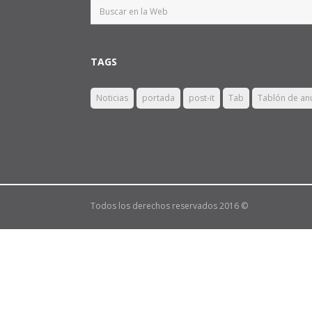
TAGS
Noticias
portada
post-it
Tab
Tablón de an
Todos los derechos reservados 2016 ©