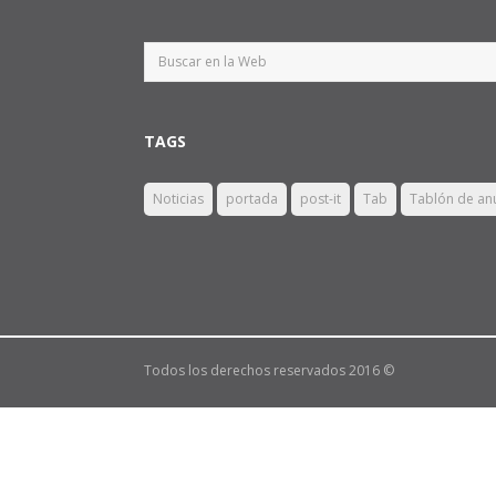
TAGS
Noticias
portada
post-it
Tab
Tablón de an
Todos los derechos reservados 2016 ©